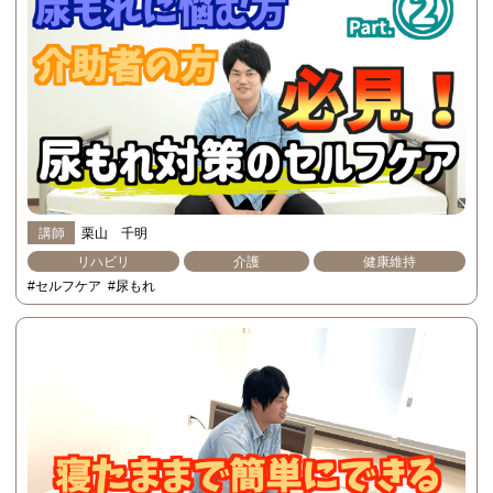
講師
栗山 千明
リハビリ
介護
健康維持
#セルフケア
#尿もれ