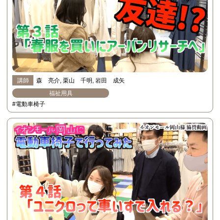
講師
森 亮介
栗山 千明
岩田 成矢
福祉用具
#電動車椅子