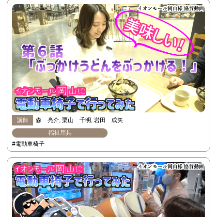
講師
森 亮介
栗山 千明
岩田 成矢
福祉用具
#電動車椅子