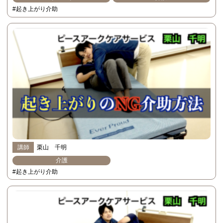
#起き上がり介助
講師
栗山 千明
介護
#起き上がり介助