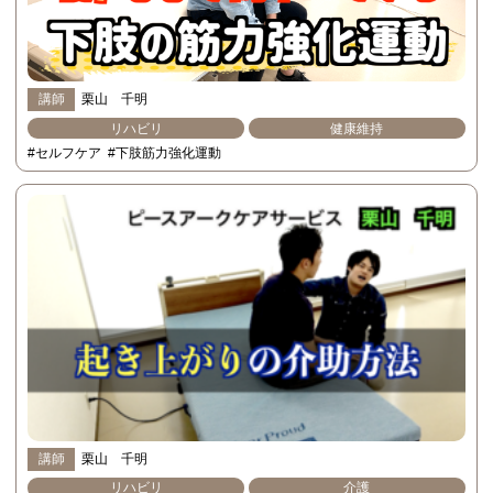
講師
栗山 千明
リハビリ
健康維持
#セルフケア
#下肢筋力強化運動
講師
栗山 千明
リハビリ
介護