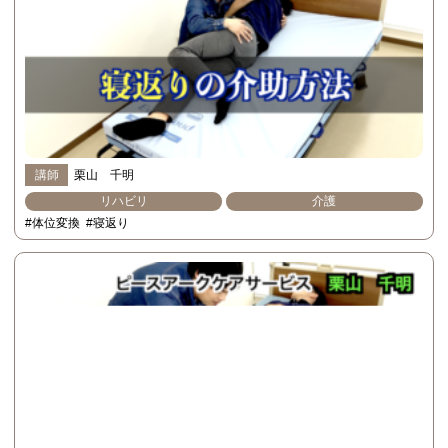
講師
栗山 千明
リハビリ
介護
#体位変換
#寝返り