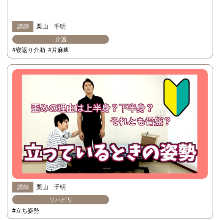
講師
栗山 千明
介護
#寝返り介助
#片麻痺
講師
栗山 千明
リハビリ
#立ち姿勢