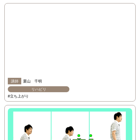
講師
栗山 千明
リハビリ
#立ち上がり