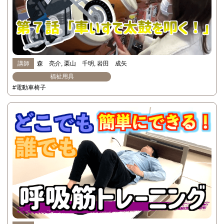
講師
森 亮介
栗山 千明
岩田 成矢
福祉用具
#電動車椅子