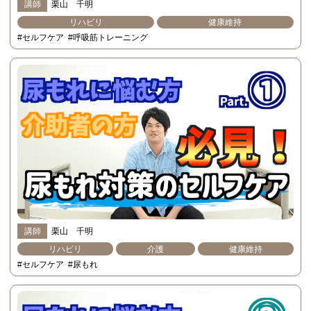
講師
栗山 千明
リハビリ
健康維持
#セルフケア
#呼吸筋トレーニング
講師
栗山 千明
リハビリ
介護
健康維持
#セルフケア
#尿もれ