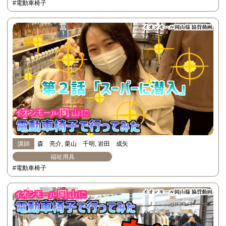
#電動車椅子
講師
森 亮介
栗山 千明
岩田 成矢
福祉用具
#電動車椅子