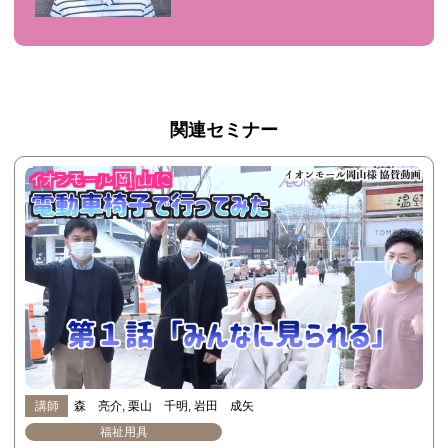
関連セミナー
講師
森 亮介
栗山 千明
岩田 成矢
福祉用具