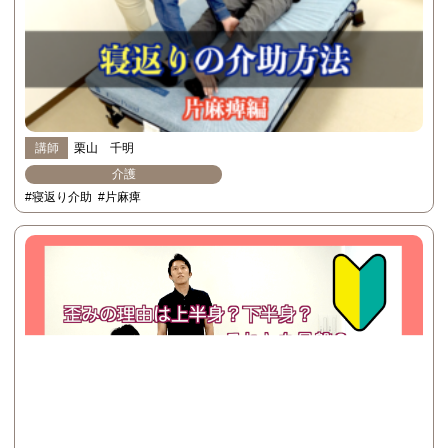
講師
栗山 千明
介護
#寝返り介助
#片麻痺