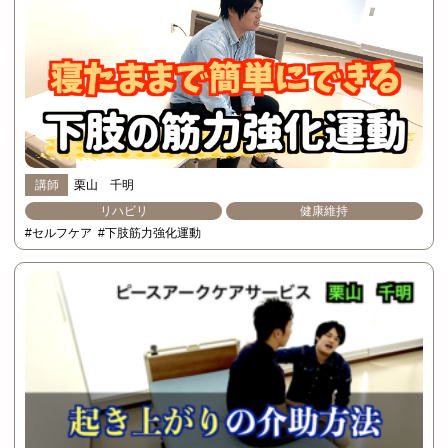
講師
栗山 千明
リハビリ
健康維持
#セルフケア
#下肢筋力強化運動