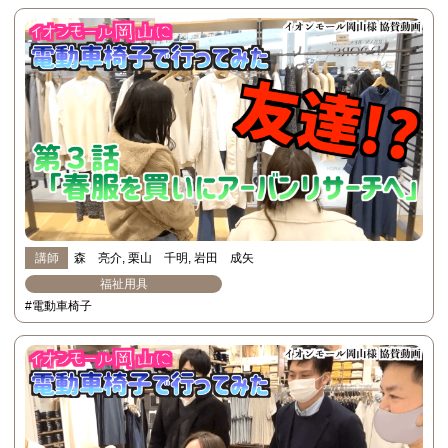
講師
森 亮介
栗山 千明
岩田 成矢
福祉用具
#電動車椅子