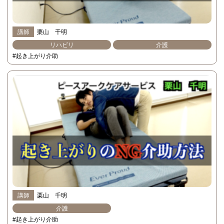
講師
栗山 千明
リハビリ
介護
#起き上がり介助
講師
栗山 千明
介護
#起き上がり介助