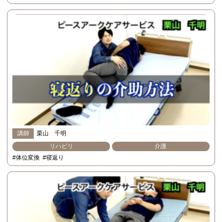
講師
栗山 千明
リハビリ
介護
#体位変換
#寝返り