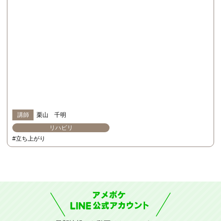
講師
栗山 千明
リハビリ
#立ち上がり