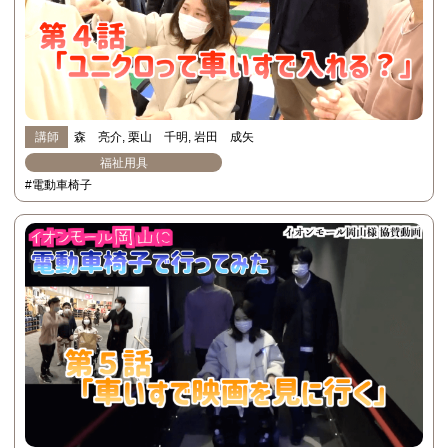
講師
森 亮介
栗山 千明
岩田 成矢
福祉用具
#電動車椅子