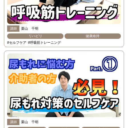
講師
栗山 千明
リハビリ
健康維持
#セルフケア
#呼吸筋トレーニング
講師
栗山 千明