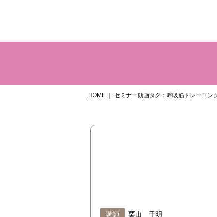
HOME
セミナー動画タグ：呼吸筋トレーニン
講師
栗山 千明