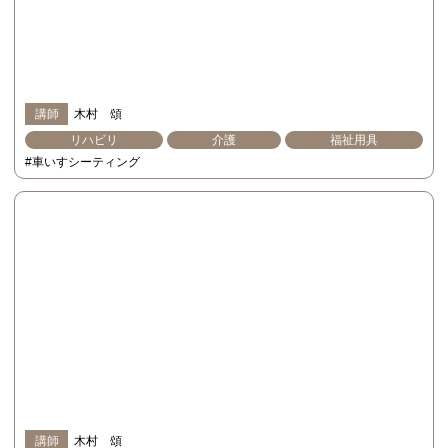
講師
木村 頌
リハビリ
介護
福祉用具
#車いすシーティング
講師
木村 頌