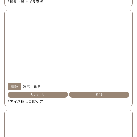
#摂食・嚥下
#食支援
講師
妹尾 郷史
リハビリ
看護
#アイス棒
#口腔ケア