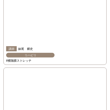
講師
妹尾 郷史
リハビリ
#横隔膜ストレッチ