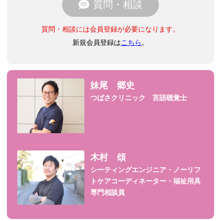
質問・相談
質問・相談には会員登録が必要になります。
新規会員登録は
こちら
。
妹尾 郷史
つばさクリニック 言語聴覚士
木村 頌
シーティングエンジニア・ノーリフ
トケアコーディネーター・福祉用具
専門相談員