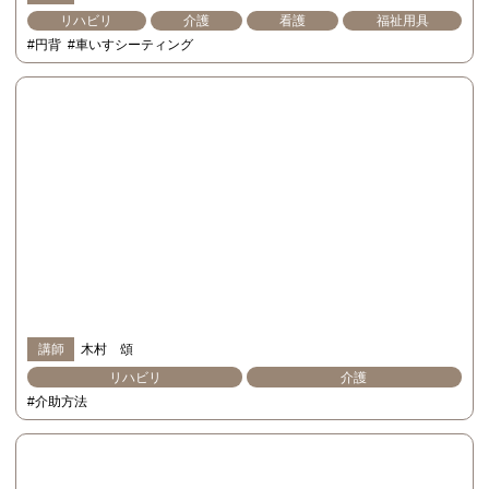
リハビリ
介護
看護
福祉用具
#円背
#車いすシーティング
講師
木村 頌
リハビリ
介護
#介助方法