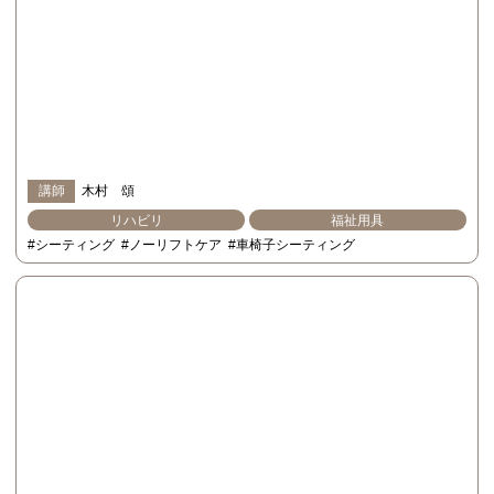
講師
木村 頌
リハビリ
福祉用具
#シーティング
#ノーリフトケア
#車椅子シーティング