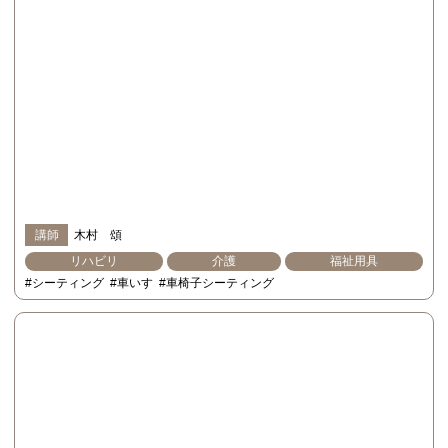
講師
木村 頌
リハビリ
介護
福祉用具
#シーティング
#車いす
#車椅子シーティング