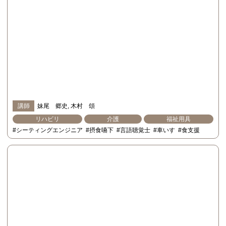
講師
妹尾 郷史
木村 頌
リハビリ
介護
福祉用具
#シーティングエンジニア
#摂食嚥下
#言語聴覚士
#車いす
#食支援