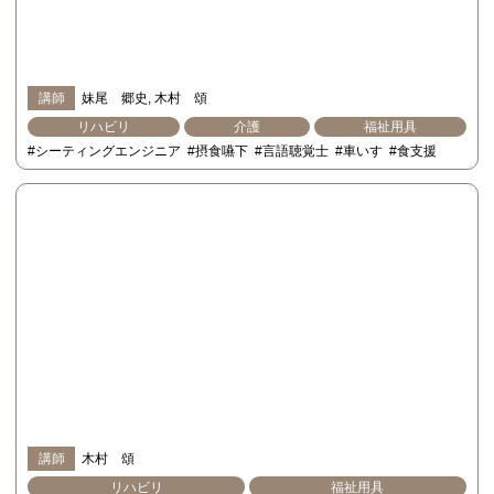
講師
妹尾 郷史
木村 頌
リハビリ
介護
福祉用具
#シーティングエンジニア
#摂食嚥下
#言語聴覚士
#車いす
#食支援
講師
木村 頌
リハビリ
福祉用具