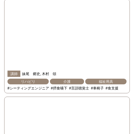
講師
妹尾 郷史
木村 頌
リハビリ
介護
福祉用具
#シーティングエンジニア
#摂食嚥下
#言語聴覚士
#車椅子
#食支援