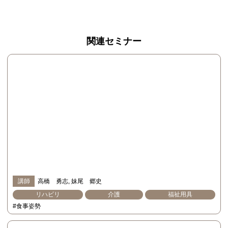
関連セミナー
講師
高橋 勇志
妹尾 郷史
リハビリ
介護
福祉用具
#食事姿勢