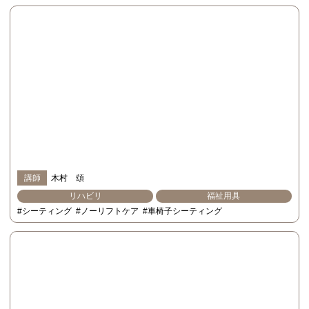
講師
木村 頌
リハビリ
福祉用具
#シーティング
#ノーリフトケア
#車椅子シーティング