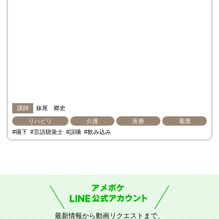
講師
妹尾 郷史
リハビリ
介護
医療
看護
#嚥下
#言語聴覚士
#誤嚥
#飲み込み
最新情報から動画リクエストまで、