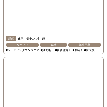
講師
妹尾 郷史
木村 頌
リハビリ
介護
福祉用具
#シーティングエンジニア
#摂食嚥下
#言語聴覚士
#車椅子
#食支援