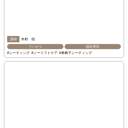
講師
木村 頌
リハビリ
福祉用具
#シーティング
#ノーリフトケア
#車椅子シーティング