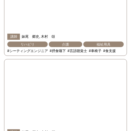
講師
妹尾 郷史
木村 頌
リハビリ
介護
福祉用具
#シーティングエンジニア
#摂食嚥下
#言語聴覚士
#車椅子
#食支援