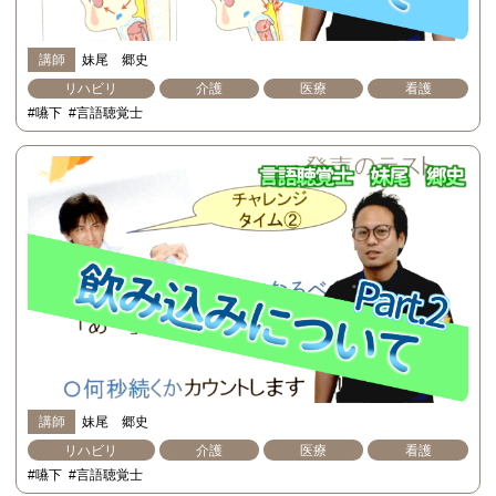
講師
妹尾 郷史
リハビリ
介護
医療
看護
#嚥下
#言語聴覚士
講師
妹尾 郷史
リハビリ
介護
医療
看護
#嚥下
#言語聴覚士