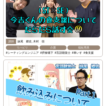
講師
妹尾 郷史
木村 頌
リハビリ
介護
福祉用具
#シーティングエンジニア
#摂食嚥下
#言語聴覚士
#車いす
#食支援