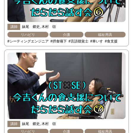
講師
妹尾 郷史
木村 頌
リハビリ
介護
福祉用具
#シーティングエンジニア
#摂食嚥下
#言語聴覚士
#車いす
#食支援
講師
妹尾 郷史
木村 頌
リハビリ
介護
福祉用具