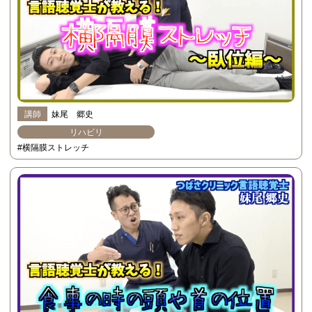
講師
妹尾 郷史
リハビリ
#横隔膜ストレッチ