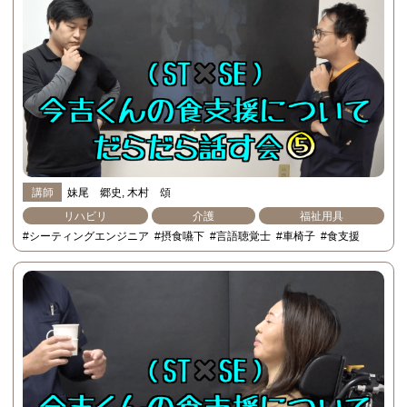
講師
妹尾 郷史
木村 頌
リハビリ
介護
福祉用具
#シーティングエンジニア
#摂食嚥下
#言語聴覚士
#車椅子
#食支援