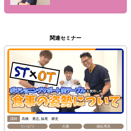
関連セミナー
講師
高橋 勇志
妹尾 郷史
リハビリ
介護
福祉用具