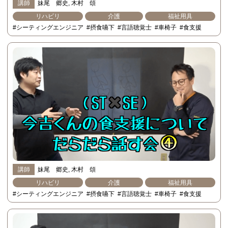
講師
妹尾 郷史
木村 頌
リハビリ
介護
福祉用具
#シーティングエンジニア
#摂食嚥下
#言語聴覚士
#車椅子
#食支援
講師
妹尾 郷史
木村 頌
リハビリ
介護
福祉用具
#シーティングエンジニア
#摂食嚥下
#言語聴覚士
#車椅子
#食支援