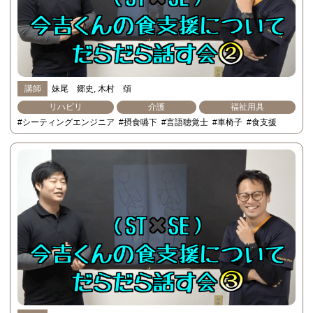
講師
妹尾 郷史
木村 頌
リハビリ
介護
福祉用具
#シーティングエンジニア
#摂食嚥下
#言語聴覚士
#車椅子
#食支援