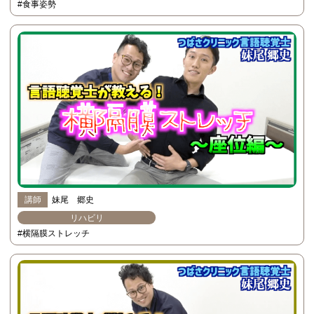
#食事姿勢
講師
妹尾 郷史
リハビリ
#横隔膜ストレッチ