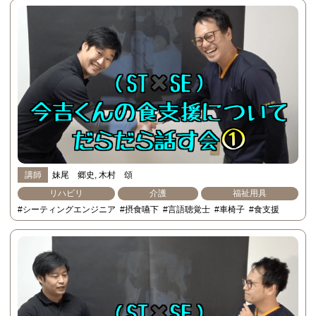
講師
妹尾 郷史
木村 頌
リハビリ
介護
福祉用具
#シーティングエンジニア
#摂食嚥下
#言語聴覚士
#車椅子
#食支援