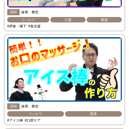
講師
妹尾 郷史
リハビリ
介護
看護
#摂食・嚥下
#食支援
講師
妹尾 郷史
リハビリ
看護
#アイス棒
#口腔ケア