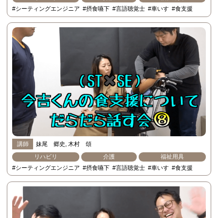
#シーティングエンジニア
#摂食嚥下
#言語聴覚士
#車いす
#食支援
講師
妹尾 郷史
木村 頌
リハビリ
介護
福祉用具
#シーティングエンジニア
#摂食嚥下
#言語聴覚士
#車いす
#食支援