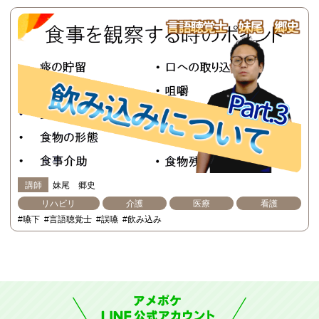
講師
妹尾 郷史
リハビリ
介護
医療
看護
#嚥下
#言語聴覚士
#誤嚥
#飲み込み