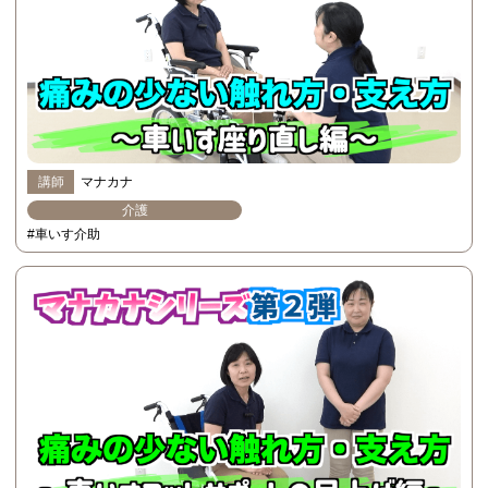
講師
マナカナ
介護
#車いす介助