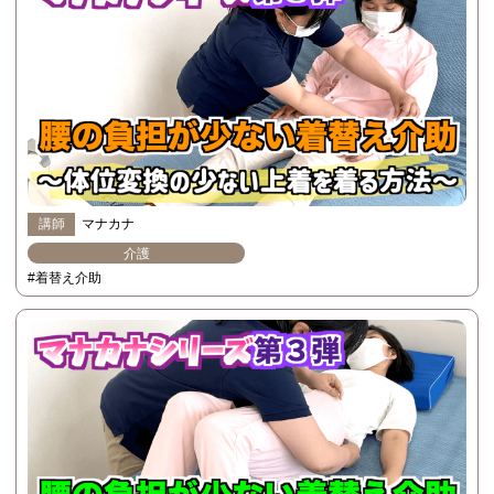
講師
マナカナ
介護
#着替え介助