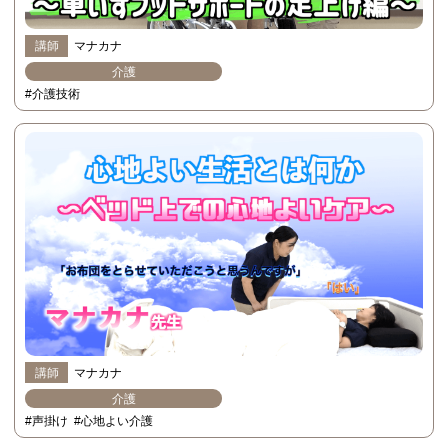
講師
マナカナ
介護
#介護技術
講師
マナカナ
介護
#声掛け
#心地よい介護