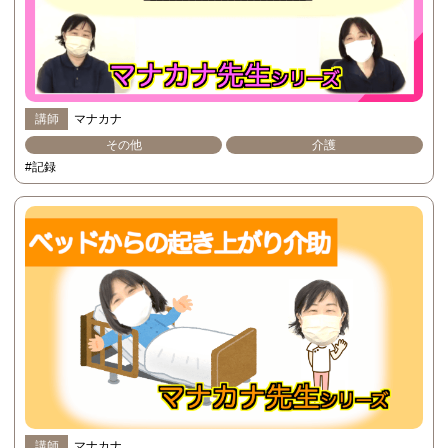
講師
マナカナ
その他
介護
#記録
講師
マナカナ