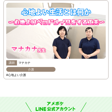
講師
マナカナ
介護
#心地よい介護