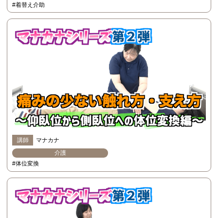
#着替え介助
講師
マナカナ
介護
#体位変換