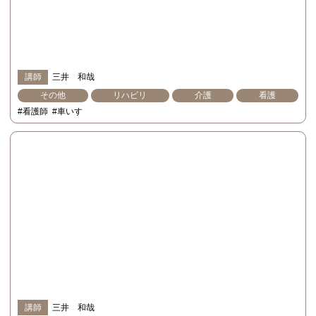
講師
三井 和哉
その他
リハビリ
介護
看護
#看護師
#車いす
講師
三井 和哉