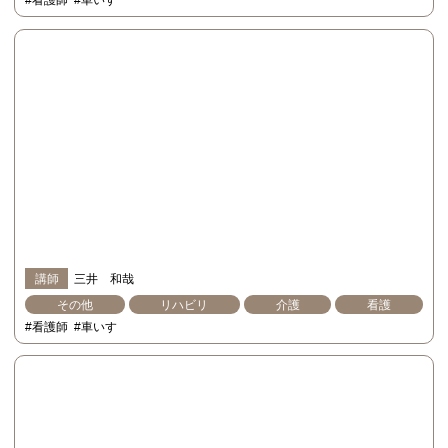
#看護師
#車いす
講師
三井 和哉
その他
リハビリ
介護
看護
#看護師
#車いす