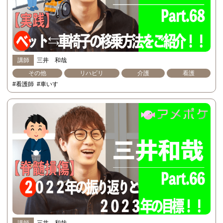
講師
三井 和哉
その他
リハビリ
介護
看護
#看護師
#車いす
講師
三井 和哉