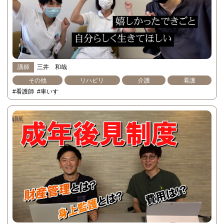
講師
三井 和哉
その他
リハビリ
介護
看護
#看護師
#車いす