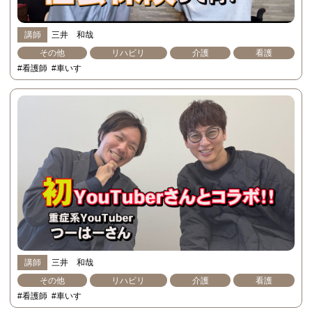
講師
三井 和哉
その他
リハビリ
介護
看護
#看護師
#車いす
講師
三井 和哉
その他
リハビリ
介護
看護
#看護師
#車いす