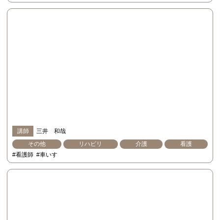
講師
三井 和哉
その他
リハビリ
介護
看護
#看護師
#車いす