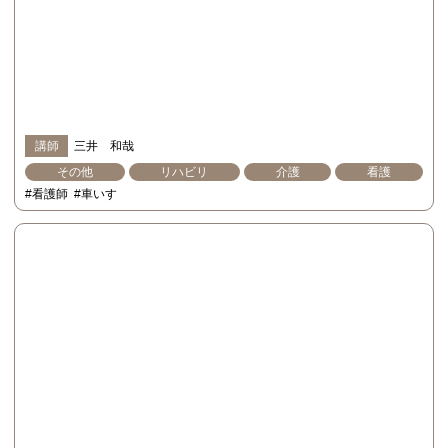
講師
三井 和哉
その他
リハビリ
介護
看護
#看護師
#車いす