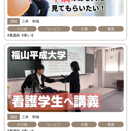
講師
三井 和哉
その他
リハビリ
介護
看護
#看護師
#車いす
講師
三井 和哉
その他
リハビリ
介護
看護