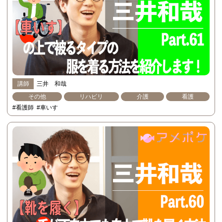
講師
三井 和哉
その他
リハビリ
介護
看護
#看護師
#車いす