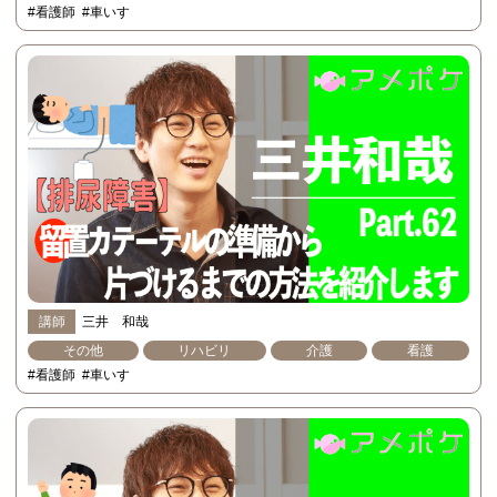
#看護師
#車いす
講師
三井 和哉
その他
リハビリ
介護
看護
#看護師
#車いす