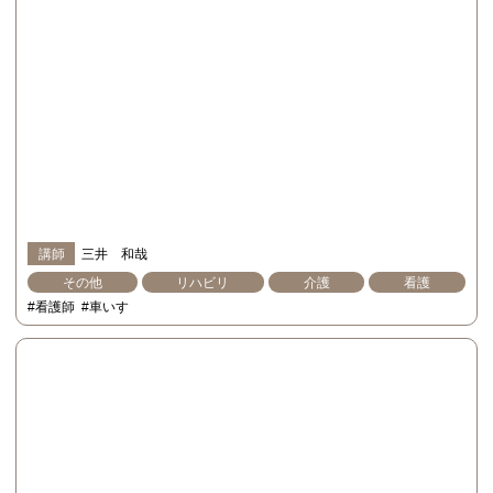
講師
三井 和哉
その他
リハビリ
介護
看護
#看護師
#車いす