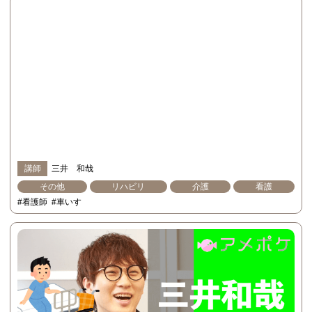
講師
三井 和哉
その他
リハビリ
介護
看護
#看護師
#車いす