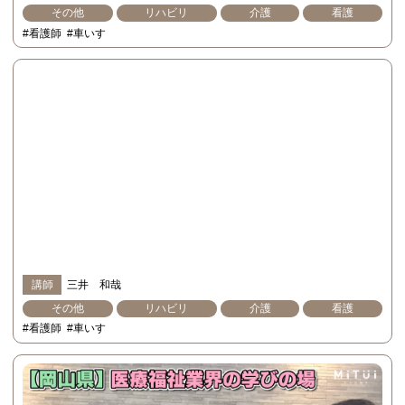
その他
リハビリ
介護
看護
#看護師
#車いす
講師
三井 和哉
その他
リハビリ
介護
看護
#看護師
#車いす