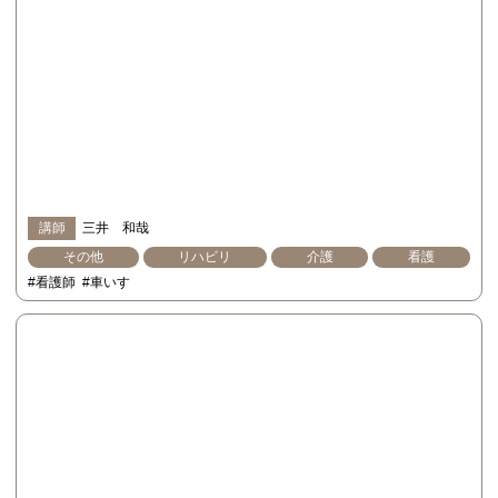
講師
三井 和哉
その他
リハビリ
介護
看護
#看護師
#車いす