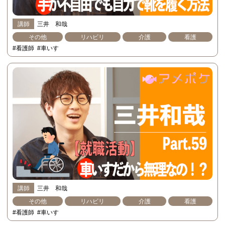
講師
三井 和哉
その他
リハビリ
介護
看護
#看護師
#車いす
講師
三井 和哉
その他
リハビリ
介護
看護
#看護師
#車いす