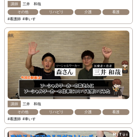
講師
三井 和哉
その他
リハビリ
介護
看護
#看護師
#車いす
講師
三井 和哉
その他
リハビリ
介護
看護
#看護師
#車いす