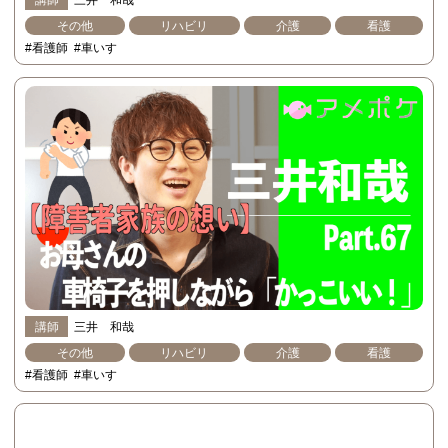
その他
リハビリ
介護
看護
#看護師
#車いす
講師
三井 和哉
その他
リハビリ
介護
看護
#看護師
#車いす