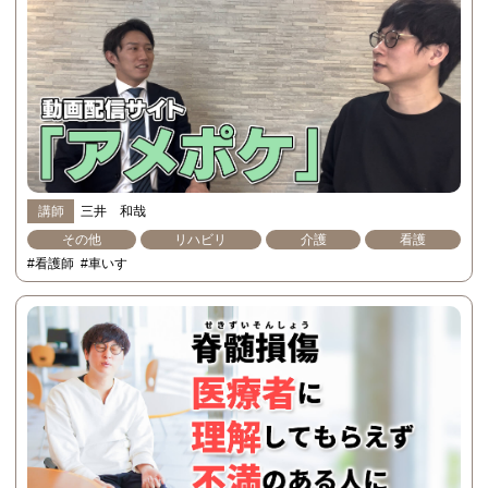
講師
三井 和哉
その他
リハビリ
介護
看護
#看護師
#車いす