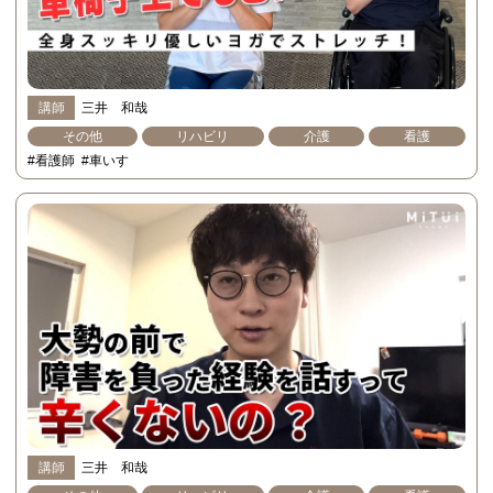
講師
三井 和哉
その他
リハビリ
介護
看護
#看護師
#車いす
講師
三井 和哉