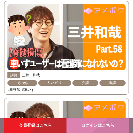
講師
三井 和哉
その他
リハビリ
介護
看護
#看護師
#車いす
会員登録はこちら
ログインはこちら