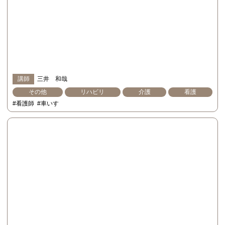
講師
三井 和哉
その他
リハビリ
介護
看護
#看護師
#車いす