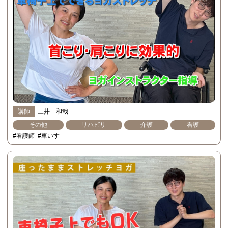
講師
三井 和哉
その他
リハビリ
介護
看護
#看護師
#車いす