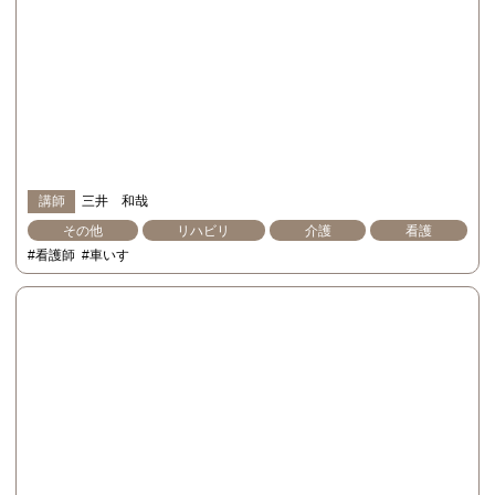
講師
三井 和哉
その他
リハビリ
介護
看護
#看護師
#車いす