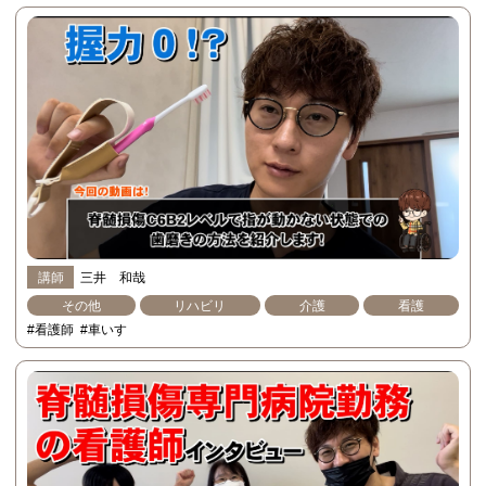
講師
三井 和哉
その他
リハビリ
介護
看護
#看護師
#車いす