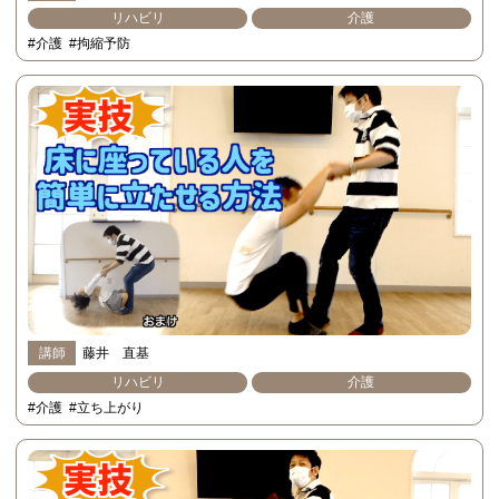
リハビリ
介護
#介護
#拘縮予防
講師
藤井 直基
リハビリ
介護
#介護
#立ち上がり