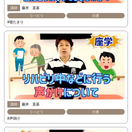
講師
藤井 直基
リハビリ
介護
#寝たきり
講師
藤井 直基
リハビリ
介護
#声掛け