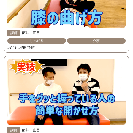
講師
藤井 直基
リハビリ
介護
#介護
#拘縮予防
講師
藤井 直基