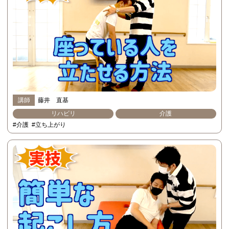
講師
藤井 直基
リハビリ
介護
#介護
#立ち上がり