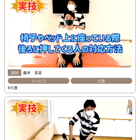
講師
藤井 直基
リハビリ
介護
#介護