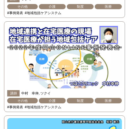
その他
介護
制度
医療
#事例発表
#地域包括ケアシステム
講師
中村 幸伸
ツクイ
その他
介護
制度
医療
#事例発表
#地域包括ケアシステム