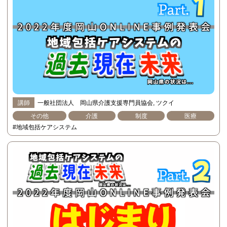
講師
一般社団法人 岡山県介護支援専門員協会
ツクイ
その他
介護
制度
医療
#地域包括ケアシステム