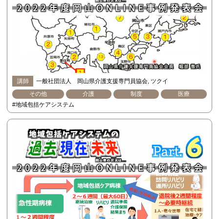
講師
一般社団法人 岡山県介護支援専門員協会
ツクイ
その他
介護
制度
医療
#地域包括ケアシステム