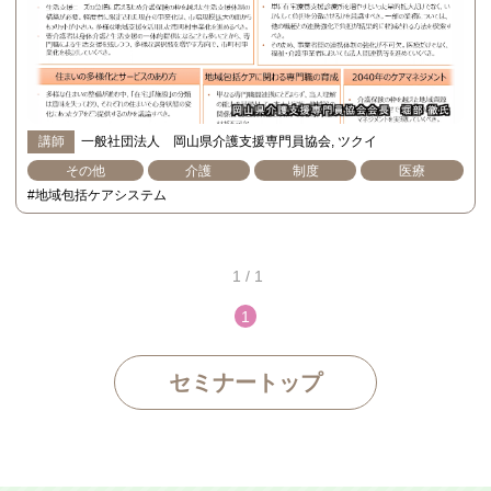
講師
一般社団法人 岡山県介護支援専門員協会
ツクイ
その他
介護
制度
医療
#地域包括ケアシステム
1 / 1
1
セミナートップ