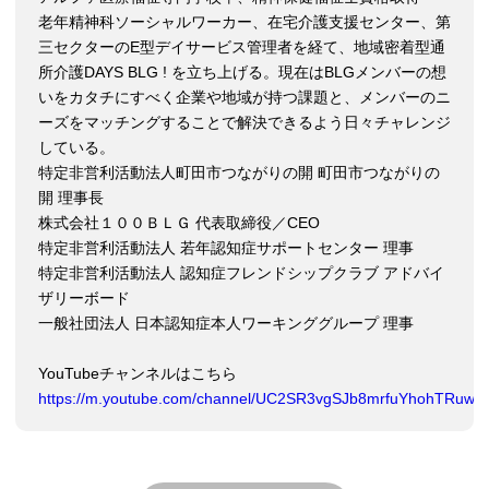
老年精神科ソーシャルワーカー、在宅介護支援センター、第
三セクターのE型デイサービス管理者を経て、地域密着型通
所介護DAYS BLG ! を立ち上げる。現在はBLGメンバーの想
いをカタチにすべく企業や地域が持つ課題と、メンバーのニ
ーズをマッチングすることで解決できるよう日々チャレンジ
している。
特定非営利活動法人町田市つながりの開 町田市つながりの
開 理事長
株式会社１００ＢＬＧ 代表取締役／CEO
特定非営利活動法人 若年認知症サポートセンター 理事
特定非営利活動法人 認知症フレンドシップクラブ アドバイ
ザリーボード
一般社団法人 日本認知症本人ワーキンググループ 理事
YouTubeチャンネルはこちら
https://m.youtube.com/channel/UC2SR3vgSJb8mrfuYhohTRuw/v