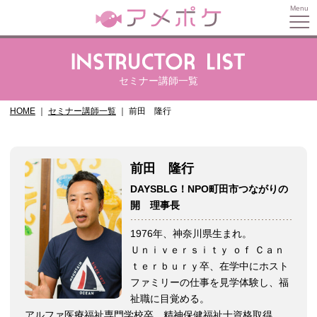
セミナー講師一覧
HOME
セミナー講師一覧
前田 隆行
前田 隆行
DAYSBLG！NPO町田市つながりの
開 理事長
1976年、神奈川県生まれ。
Ｕｎｉｖｅｒｓｉｔｙ ｏｆ Ｃａｎ
ｔｅｒｂｕｒｙ卒、在学中にホスト
ファミリーの仕事を見学体験し、福
祉職に目覚める。
アルファ医療福祉専門学校卒、精神保健福祉士資格取得