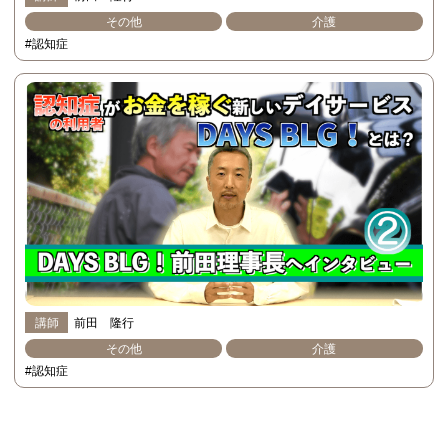
その他
介護
#認知症
講師
前田 隆行
その他
介護
#認知症