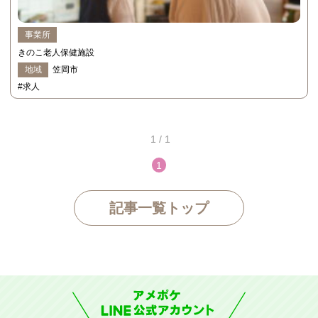
事業所
きのこ老人保健施設
地域
笠岡市
#求人
1 / 1
1
記事一覧トップ